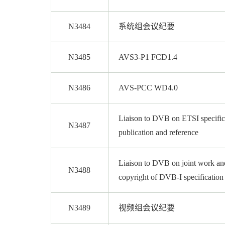
N3484
系统组会议纪要
N3485
AVS3-P1 FCD1.4
N3486
AVS-PCC WD4.0
Liaison to DVB on ETSI specific
N3487
publication and reference
Liaison to DVB on joint work an
N3488
copyright of DVB-I specification
N3489
视频组会议纪要