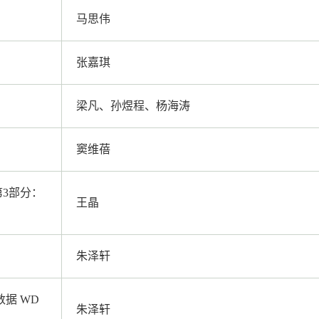
马思伟
张嘉琪
梁凡、孙煜程、杨海涛
窦维蓓
第3部分：
王晶
朱泽轩
据 WD
朱泽轩