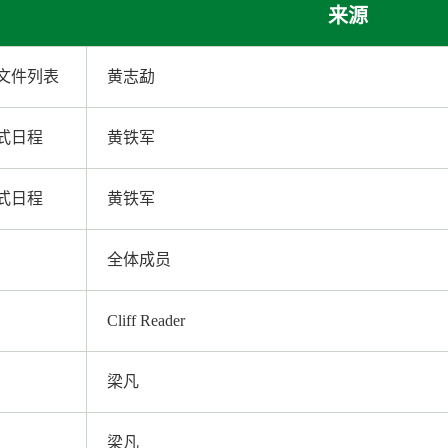
来源
出文件列表
黄志勐
幕式日程
黄铁军
幕式日程
黄铁军
全体成员
Cliff Reader
梁凡
梁凡