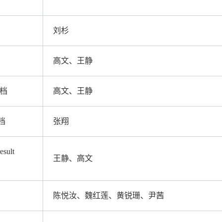
刘杉
高文、王静
文档
高文、王静
档
张翔
ult
王静、高文
陈悦汝、魏红莲、黄锐珊、尹茜