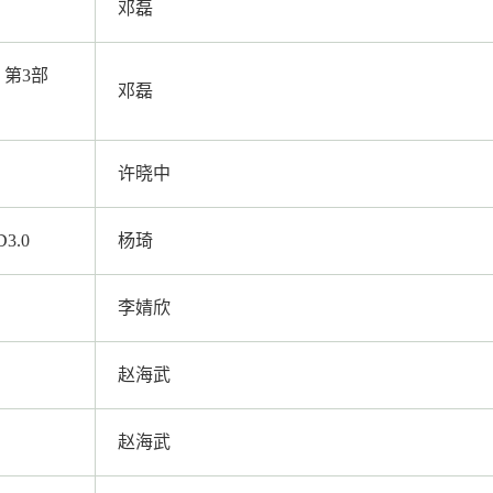
邓磊
 第3部
邓磊
许晓中
.0
杨琦
李婧欣
赵海武
赵海武