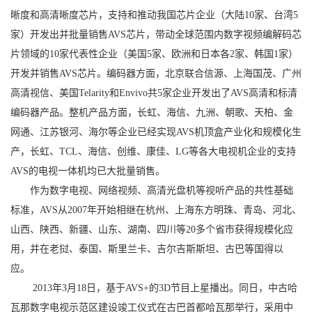
晰度和高清晰度芯片，支持和推动我国芯片企业（大陆10家、台湾5
家）开发出并批量销售AVS芯片，带动全球范围内数字视频编解码芯
片领域的10家代表性企业（美国5家、欧洲和日本各2家、韩国1家）
开发并销售AVS芯片。编码器方面，北京联合信源、上海国茂、广州
高清视信、美国Telarity和Envivo共5家企业开发出了AVS高清和标清
编码器产品。整机产品方面，长虹、海信、九洲、朝歌、天柏、金
网通、江苏银河、海尔等企业已经实现AVS机顶盒产业化和规模化生
产，长虹、TCL、海信、创维、康佳、LG等各大电视机企业的支持
AVS的电视一体机均已大批量销售。
作为数字电视、网络视频、高清光盘机等视听产品的共性基础
标准，AVS从2007年开始相继在杭州、上海东方明珠、青岛、河北、
山西、陕西、新疆、山东、湖南、四川等20多个省市获得规模化应
用，并在老挝、泰国、斯里兰卡、吉尔吉斯斯坦、古巴等国得以
应。
2013年3月18日，基于AVS+的3D节目上星播出。同日，中古哈
瓦那数字电视示范区建设竣工仪式在古巴首都哈瓦那举行，采用中