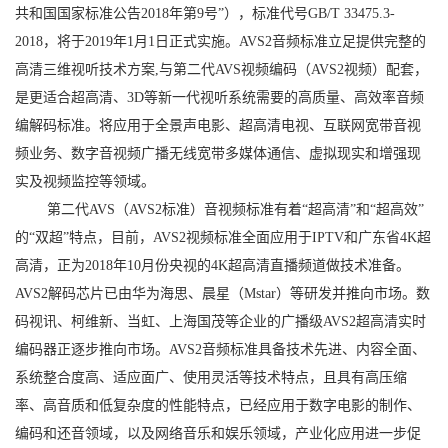
共和国国家标准公告2018年第9号”），标准代号GB/T 33475.3-
2018，将于2019年1月1日正式实施。AVS2音频标准立足提供完整的
高清三维视听技术方案,与第二代AVS视频编码（AVS2视频）配套，
是更适合超高清、3D等新一代视听系统需要的高质量、高效率音频
编解码标准。将应用于全景声电影、超高清电视、互联网宽带音视
频业务、数字音视频广播无线宽带多媒体通信、虚拟现实和增强现
实及视频监控等领域。
第二代AVS（AVS2标准）音视频标准有着“超高清”和“超高效”
的“双超”特点，目前，AVS2视频标准全面应用于IPTV和广东省4K超
高清，正为2018年10月份央视的4K超高清直播频道做技术准备。
AVS2解码芯片已由华为海思、晨星（Mstar）等研发并推向市场。数
码视讯、柯维新、当虹、上海国茂等企业的广播级AVS2超高清实时
编码器正逐步推向市场。AVS2音频标准具备技术先进、内容全面、
系统整合度高、适应面广、使用灵活等技术特点，且具有高压缩
率、高音质和低复杂度的性能特点，已经应用于数字电影的制作、
编码和还音领域，以及网络音乐和娱乐领域，产业化应用进一步促