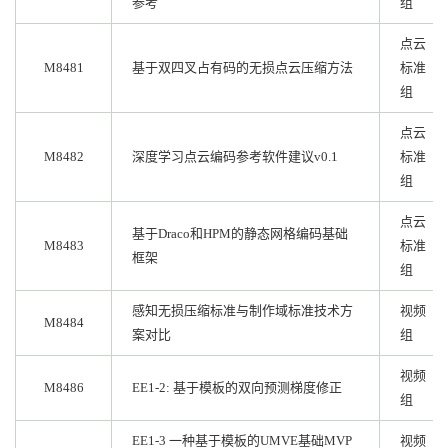
参考
组
点云
M8481
基于双四叉占有码的无损点云压缩方法
标准
组
点云
M8482
深度学习点云编码参考软件建议v0.1
标准
组
点云
基于Draco和HPM的静态网格编码基础
M8483
标准
框架
组
感知无损压缩标准与制作域标准技术方
视频
M8484
案对比
组
视频
M8486
EE1-2: 基于模板的双向预测梯度修正
组
EE1-3 一种基于模板的UMVE基础MVP
视频