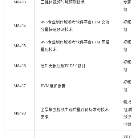
M8493
三维体视频时域预测技术
专题
组
AVS专业制作域参考软件平台HFM 交流
视频
M8494
分量快速预测技术
组
AVS专业制作域参考软件平台HFM 网格
视频
M8495
量化技术
组
视频
M8496
感知无损压缩FCD5.0修订
组
视频
M8497
EVM维护报告
组
需求
全景增强视频主观质量评价标准的技术
组,质
M8498
需求
量评
价组
VRU