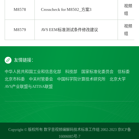
视频
M8578
Crosscheck for M8502_方案3
组
视频
M8579
AVS EEM标准测试条件修改建议
组
友情链接：
中华人民共和国工业和信息化部
科技部
国家标准化委员会
信标委
北京市科委
中关村管委会
中国科学院计算技术研究所
北京大学
AVS产业联盟与AITISA联盟
Copyright © 版权所有 数字音视频编解码技术标准工作组 2002-2023
京ICP备
16006085号-7