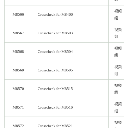
视频
M8566
Crosscheck for M8466
组
视频
M8567
Crosscheck for M8503
组
视频
M8568
Crosscheck for M8504
组
视频
M8569
Crosscheck for M8505
组
视频
M8570
Crosscheck for M8515
组
视频
M8571
Crosscheck for M8516
组
视频
M8572
Crosscheck for M8521