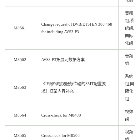
化组
音频
组,系
Change request of DVB/ETSI EN 300 468
M8561
统组,
for including AVS3-P3
国际
化组
音频
M8562
AVS3-P3拓展元数据方案
组
系统
《IP网络电视服务传输的SMT配置要
组,国
M8563
求》框架内容补充
际化
组
视频
M8564
Cross-check for M8488
组
视频
M8565
Crosscheck for M8506
组