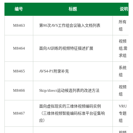
编号
标题
说明
所有
M8463
第90次AVS工作组会议输入文档列表
组
视频
M8464
面向AI训练的视频特征描述扩展
组,需
求组
系统
M8465
AVS4-P1附录补充
组
视频
M8466
Skip/direct运动候选列表的改进方法
组
面向虚拟现实的三维体视频编码实例
VRU
M8467
（三维体视频智能编码标准平台征集响
专题
应）
组
视频