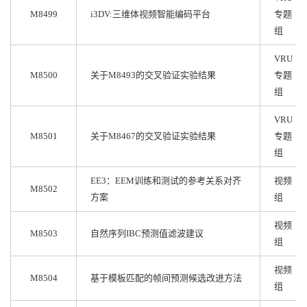
M8499
i3DV:三维体视频智能编码平台
专题
组
VRU
M8500
关于M8493的交叉验证实验结果
专题
组
VRU
M8501
关于M8467的交叉验证实验结果
专题
组
EE3：EEM训练和测试的参考关系对齐
视频
M8502
方案
组
视频
M8503
自然序列IBC预测值滤波建议
组
视频
M8504
基于模板匹配的帧间预测候选改进方法
组