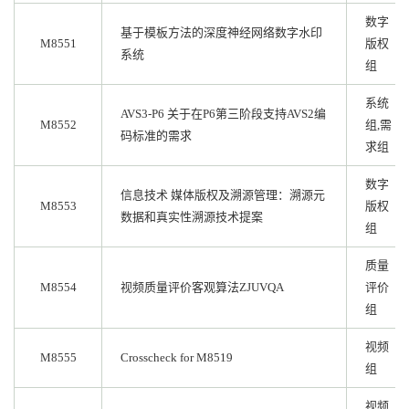
数字
基于模板方法的深度神经网络数字水印
M8551
版权
系统
组
系统
AVS3-P6 关于在P6第三阶段支持AVS2编
M8552
组,需
码标准的需求
求组
数字
信息技术 媒体版权及溯源管理：溯源元
M8553
版权
数据和真实性溯源技术提案
组
质量
M8554
视频质量评价客观算法ZJUVQA
评价
组
视频
M8555
Crosscheck for M8519
组
视频