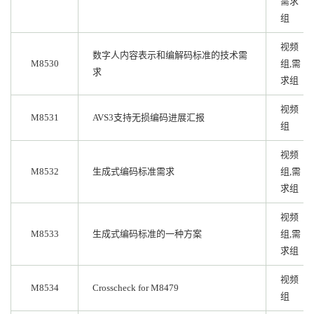
需求
组
视频
数字人内容表示和编解码标准的技术需
M8530
组,需
求
求组
视频
M8531
AVS3支持无损编码进展汇报
组
视频
M8532
生成式编码标准需求
组,需
求组
视频
M8533
生成式编码标准的一种方案
组,需
求组
视频
M8534
Crosscheck for M8479
组