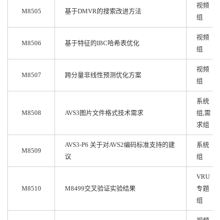
视频
M8505
基于DMVR的搜索改进方法
组
视频
M8506
基于特征的IBC哈希表优化
组
视频
M8507
跨分量非线性预测优化方案
组
系统
M8508
AVS3图片文件格式技术需求
组,需
求组
AVS3-P6 关于对AVS2编码标准支持的建
系统
M8509
议
组
VRU
M8510
M8499交叉验证实验结果
专题
组