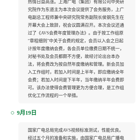
热情日益高涨。上海广电（集团）有限公司中央研
究院作为东道主为本次会议提供了会务服务，上广
电副总工程师兼中央研究院常务副院长侯钢先生在
开幕大会上致辞，祝会议圆满召开。本次会议还通
过了《AVS会费年度管理办法》。由于按工作组原
“章程细则”中关于会费的规定，会员以入会之日起
计按年度缴纳会费，各会员单位缴费日期不统一，
对秘书处及会员都颇不方便，故经讨论出台本办
法，将会费改为按自然年度缴纳和管理。新会员加
入工作组时，若加入时间是上半年，即应缴纳全年
会费；若加入时间是下半年，当年缴纳半年会费即
可。该办法使得会费管理更为方便合理，是工作组
优化工作流程的一个举措。
9月19日
国家广电总局完成AVS视频标准测试，性能优良。
经过五个月的准备和实施，由国家广电总局广播电