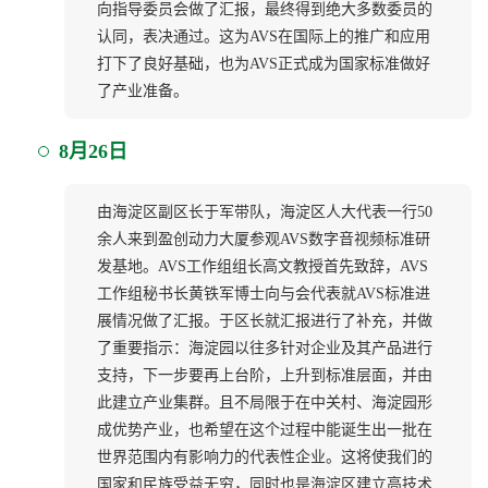
向指导委员会做了汇报，最终得到绝大多数委员的
认同，表决通过。这为AVS在国际上的推广和应用
打下了良好基础，也为AVS正式成为国家标准做好
了产业准备。
8月26日
由海淀区副区长于军带队，海淀区人大代表一行50
余人来到盈创动力大厦参观AVS数字音视频标准研
发基地。AVS工作组组长高文教授首先致辞，AVS
工作组秘书长黄铁军博士向与会代表就AVS标准进
展情况做了汇报。于区长就汇报进行了补充，并做
了重要指示：海淀园以往多针对企业及其产品进行
支持，下一步要再上台阶，上升到标准层面，并由
此建立产业集群。且不局限于在中关村、海淀园形
成优势产业，也希望在这个过程中能诞生出一批在
世界范围内有影响力的代表性企业。这将使我们的
国家和民族受益无穷，同时也是海淀区建立高技术