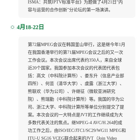
ISMA：共筑IPTV标准平台》为题做了4月21日“内
容与运营的合作创新”分论坛的第一场演讲。
4月18-22日
第72届MPEG会议在韩国釜山举行，这是继今年1月
在我国香港举行的第71届MPEG会议之后的又一次
工作会议。本次会议出席代表约350人，来自全球
近20个国家。我国参加本次会议的代表团代表包
括：高文（中科院计算所）、娄东升（信息产业部
四所）、何芸（清华大学）、虞露（浙江大学）、
熊联欢（华为公司）、许继征（微软亚洲研究
院）、熊瑞勤（中科院计算所）等。我国的华为公
司、浙江大学、中科院计算所等单位分别提交了提
案。本次会议的一大特点是JVT的工作继续成为大
多数代表关注的焦点。继MPEG-4 AVC/H.264的成
功工作之后，由ISO/IEC/JTC1/SC29/WG11 MPEG和
ITU-U SG16 VCEG联合起来的JVT（Join Video