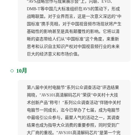
“AVS战略合作与成果展示会”上，闪联、EVD、
DMB-T等中国几大标准组织在AVS的策动下，形成
战略联盟。对于业界而言，这是一次意义深远的“中
国标准”携手亮相，对于中国视音频市场现状将产生
基础性的影响甚至是具有颠覆性的影响。它将以清
晰的姿态带给人们从“中国标准”这个角度，来重新
思考和认识自主知识产权对中国视音频行业的未来
巨大的经济意义和市场价值。
10月
第八届中关村电脑节“系列公众调查活动”评选结果
揭晓，“AVS101高清解码芯片”荣获“中关村十大技
术创新产品”称号！“系列公众调查活动”伴随中关村
电脑节一同成长，迄今已举办了七届，成为电脑节
中最吸引公众参与，最聚人气的活动之一，其调查
结果也成为指导大众消费的重要参照，同时受到广
大厂商的重视。“AVS101高清解码芯片”是第一个完