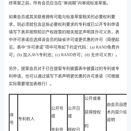
终草案之前，所有会员应当在“审阅期”内审阅标准草案。
如果会员或其关联者拥有可能与标准草案相关的必要权利要
求，则必须就包含这些必要权利要求的专利或已公开专利申请
填写下表并按照知识产权政策的相关规定声明其许可义务，表
中许可承诺应选择该会员的缺省许可或更优惠的许可（简便起
见，表中“许可承诺”项中可用如下约定代码：(a) RAND免费许
可；(b) 加入AVS专利池；(c) RAND许可；(d) 无许可义务）。
另外，提案会员对于已在提案专利披露表中披露过的专利或专
利申请，也可以通过填写下表声明更优惠的许可承诺（可根据
实际需要增加表格行）。
公开或者
由会员自愿
公开号
公开日
获得授权
术内容介绍
序
或
或
专利权人
说明
号
的
专利号
授权日