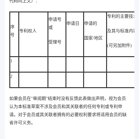
代码同上文）：
专利的主要技术
申请号
申请日
申请的
序
或
专利权人
及其与标准内容
号
国家/地区
受理号
(可另加附件)
1
2
如果会员在“审阅期”结束时没有反馈此表做出声明，视为会员
认为本标准草案不涉及会员和其关联者的任何专利或专利申
请。对于会员或其关联者拥有的必要权利要求将适用会员的缺
省许可义务。