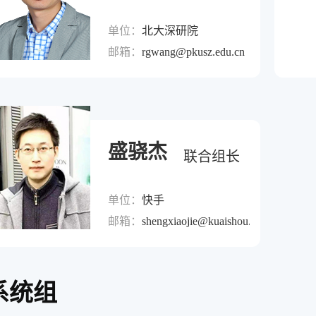
单位：
北大深研院
邮箱：
rgwang@pkusz.edu.cn
盛骁杰
联合组长
单位：
快手
邮箱：
shengxiaojie@kuaishou.com
系统组