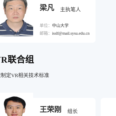
梁凡
主执笔人
单位：
中山大学
邮箱：
isslf@mail.sysu.edu.cn
VR联合组
织制定VR相关技术标准
王荣刚
组长