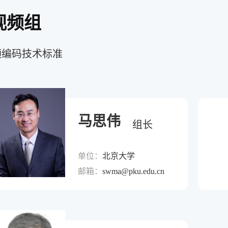
视频组
频编码技术标准
马思伟
组长
单位：
北京大学
邮箱：
swma@pku.edu.cn