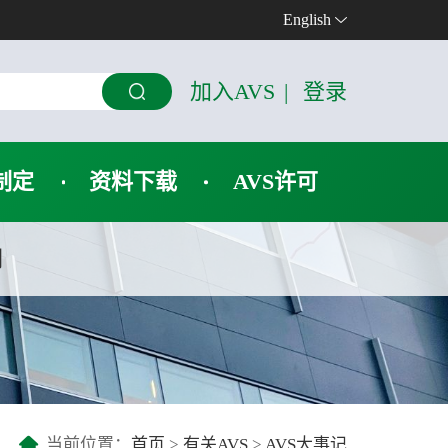
English
加入AVS
|
登录
制定
资料下载
AVS许可
们
当前位置：
首页
>
有关AVS
>
AVS大事记