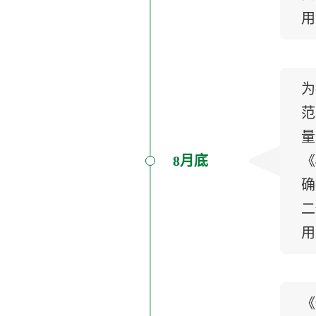
用
为
范
量
8月底
《
确
二
用
《