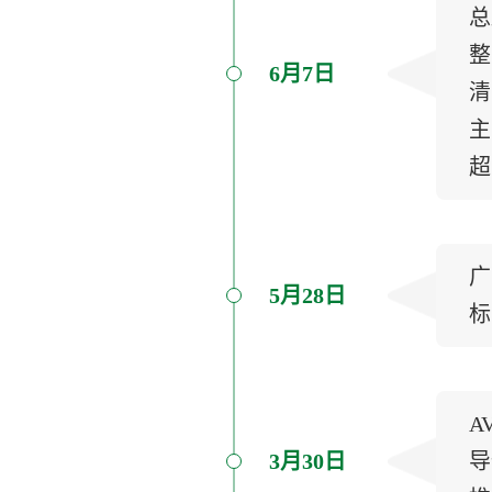
总
整
6月7日
清
主
超
广
5月28日
标
A
3月30日
导